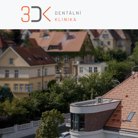
ŠPI
A K
PÉČ