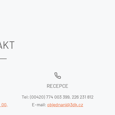
AKT
RECEPCE
Tel: (00420) 774 003 399, 226 231 812
 00,
E-mail:
objednani@3dk.cz