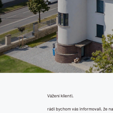
Přirozený a krá
ošetření.
PRO PACI
Vážení klienti,
rádi bychom vás informovali, že n