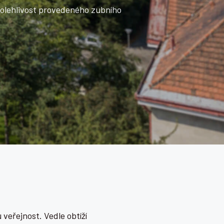
s dovednostmi.
AKTUÁLNÍ KUR
 veřejnost. Vedle obtíží