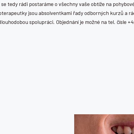
oub) se tedy rádi postaráme o všechny vaše obtíže na pohybo
ioterapeutky jsou absolventkami řady odborných kurzů a rá
o dlouhodobou spolupráci. Objednání je možné na tel. čísle 