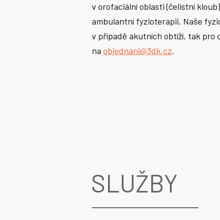
v orofaciální oblasti (čelistní kl
ambulantní fyzioterapii. Naše fyz
v případě akutních obtíží, tak pr
na
objednani@3dk.cz
.
SLUŽBY