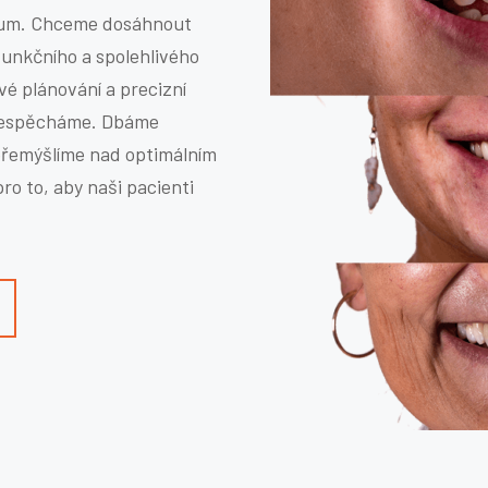
ximum. Chceme dosáhnout
funkčního a spolehlivého
ivé plánování a precizní
 nespěcháme. Dbáme
přemýšlíme nad optimálním
o to, aby naši pacienti