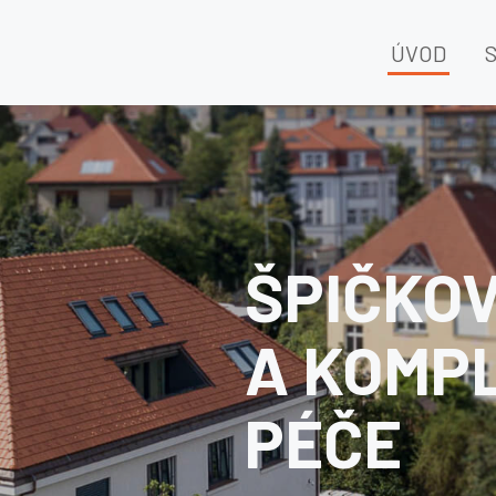
ÚVOD
ČKOVÁ
OMPLEXNÍ
E