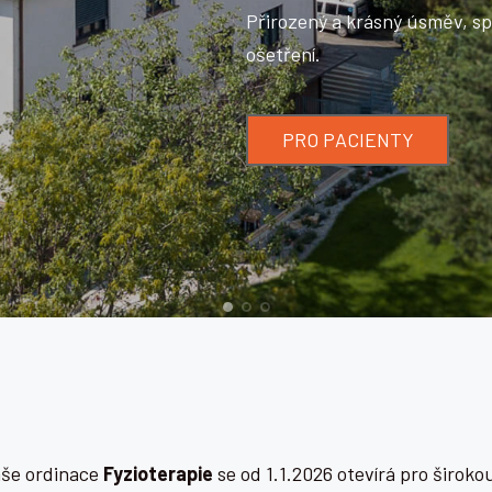
sný úsměv, spolehlivost provedeného zubního
ENTY
aše ordinace
Fyzioterapie
se od 1.1.2026 otevírá pro širokou